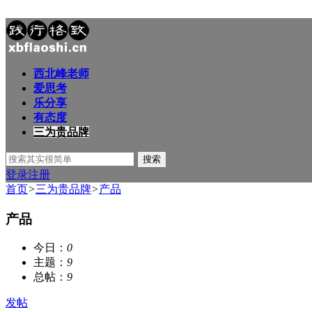
西北峰老师
爱思考
乐分享
有态度
三为贵品牌
搜索
登录
注册
首页
>
三为贵品牌
>
产品
产品
今日：
0
主题：
9
总帖：
9
发帖