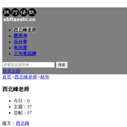
西北峰老师
爱思考
乐分享
有态度
三为贵品牌
搜索
登录
注册
首页
>
西北峰老师
>
精华
西北峰老师
今日：
0
主题：
57
总帖：
57
版主：
西北峰