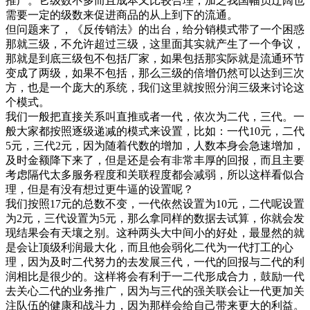
推广。它级数不多而且成本又比较合理，加之我国幅员辽阔也
需要一定的级数来促进商品的从上到下的流通。
但问题来了，《反传销法》的出台，给分销模式带了一个困惑
那就三级，不允许超过三级，这里面其实就产生了一个争议，
那就是到底三级包不包括厂家，如果包括那实际就是流通环节
变成了两级，如果不包括，那么三级的倍增仍然可以达到三次
方，也是一个庞大的系统，我们这里就按照分润三级来讨论这
个模式。
我们一般把直接关系叫直推或者一代，依次为二代，三代。一
般大家都按照逐级递减的模式来设置，比如：一代10元，二代
5元，三代2元，因为随着代数的增加，人数本身会急速增加，
及时金额降下来了，但是还是会有非常丰厚的回报，而且主要
考虑隔代太多服务程度和关联程度都会减弱，所以这样看似合
理，但是有没有想过更牛逼的设置呢？
我们按照17元的总数不变，一代依然设置为10元，二代呢设置
为2元，三代设置为5元，那么拿同样的数据去试算，你就会发
现结果会有天壤之别。这种两头大中间小的好处，最显然的就
是会让顶级利润最大化，而且他会弱化二代为一代打工的心
理，因为及时二代努力的去发展三代，一代的回报与二代的利
润相比是很少的。这样将会有利于一二代形成合力，鼓励一代
去关心二代的业务推广，因为与三代的强关联会让一代更加关
注队伍的健康和战斗力，因为那样会给自己带来更大的利益。